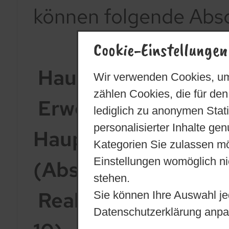
können folgende Abs
Cookie-Einstellungen
Hauptschulabschlus
Wir verwenden Cookies, um
zählen Cookies, die für den
Erweiterter
lediglich zu anonymen Stat
personalisierter Inhalte ge
Hauptschulabschlus
Kategorien Sie zulassen mö
Einstellungen womöglich nic
(Abschluss Klasse 10
stehen.
Realschulabschluss
Sie können Ihre Auswahl je
Datenschutzerklärung anpa