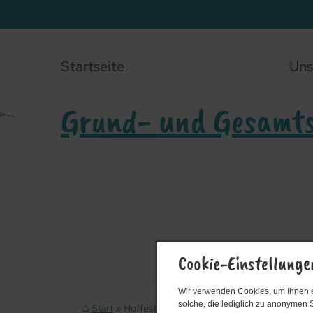
Startseite
Uns
Grund- und Gesamts
Cookie-Einstellunge
Wir verwenden Cookies, um Ihnen ei
solche, die lediglich zu anonymen S
Start
Hoffest 2017